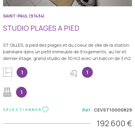
SAINT-PAUL (97434)
STUDIO PLAGES A PIED
ST GILLES, à pied des plages et du coeur de ville de la station
balnéaire dans un petit immeuble de 9 logements, au 1er et
dernier étage, grand studio de 30 m2 avec un balcon de 3 m2
disposant d'une vue dégagée sans vis à vis. Tout équipé
pour la location (électroménager, meubles, accessoires) ce
1
1
studio lumineux se compose d'une entrée avec kitchenette
équipée, d'une belle pièce de vie climatisée avec placard,
d'une salle d'eau et wc rénovée récemment. Une place de
1
parking privative en extérieur complète le lot. On appréciera
tout particulièrement sa proximité immédiate avec toutes les
Réf :
CEVST10000829
SÉLECTIONNER
commodités, plages et lieux de loisirs, un bon état général et
un équipement complet. Prêt pour la location meublé ou
192 600 €
saisonnière ou pour poser ses valises en résidence principale