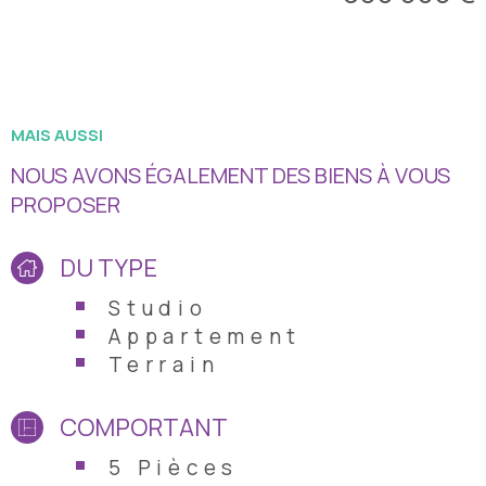
un wc séparé. Vous l'aurez compris, une villa accueillante,
moderne, de standing, ouverte sur l'extérieur privilégiant les
espaces de vie, la vue vous apportera toute la sérénité et le
bien être recherché. Livrée juillet 2025.
MAIS AUSSI
NOUS AVONS ÉGALEMENT DES BIENS À VOUS
PROPOSER
DU TYPE
Studio
Appartement
Terrain
COMPORTANT
5 Pièces