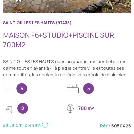
SAINT GILLES LES HAUTS (97435)
MAISON F6+STUDIO+PISCINE SUR
700M2
SAINT GILLES LES HAUTS,dans un quartier résidentiel et très
calme tout en ayant à 4' à pied le centre ville et toutes ses
commodités, les écoles, le collège, villa créole de plain pied
en bois sous tôles entirèrement rénovée d'environ 122m2
édifiée sur un terrain clos, arboré de 700m2 et agrémenté
6
5
d'une piscine traditonnelle avec une plage en pierre de 50m2.
La villa vous offre un vaste séjour/salle à manger avec une
belle hauteur de plafond ouvrant sur une terrasse couverte
2
700 m²
de 30m2, la cuisine ouverte sur le séjour séparée par un
grand bar mange debout s'ouvre quant à elle sur l'arrière du
Réf :
5050425
SÉLECTIONNER
jardin avec une terrasse de 15m2. Le coin nuit, desservi par
un dégagement vous propose 4 chambres de 12m2, une