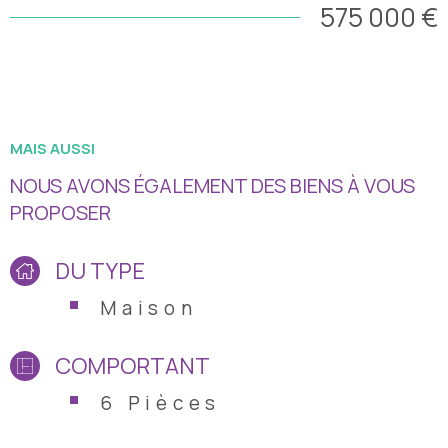
575 000 €
salle d'eau avec toilette. Un plus indéniable, un studio en dur
sous tôles de 25m2 avec un accès indépendant et
totalement équipé. Vous tomberez sous le charme de cette
villa avec d'un beau jardin, au calme et à pied de tout. Route
des Tamarins à 5' en voiture.
MAIS AUSSI
NOUS AVONS ÉGALEMENT DES BIENS À VOUS
PROPOSER
DU TYPE
Maison
COMPORTANT
6 Pièces