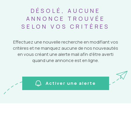
NOS SERVICES
DÉSOLÉ, AUCUNE
Pièces
RECHERCHER
NOTRE EQUIPE
ANNONCE TROUVÉE
PIÈCES
SELON VOS CRITÈRES
RÉFÉRENCE
Effectuez une nouvelle recherche en modifiant vos
critères et ne manquez aucune de nos nouveautés
CRITÈRES
en vous créant une alerte mail afin d'être averti
SUPPLÉMENTAIRES
quand une annonce est en ligne.
Piscine
Parking
Terrasse
Activer une alerte