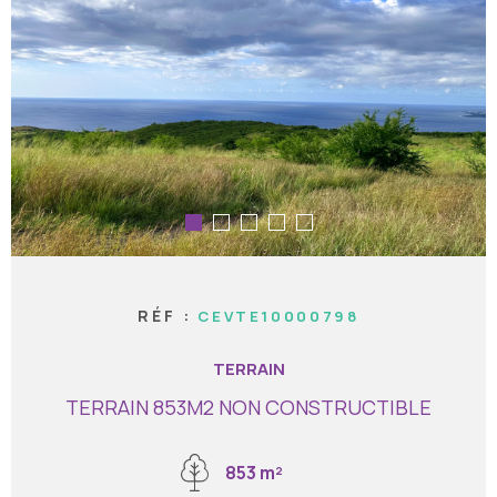
RECHERCHER
NOS SERVICES
NOTRE EQUIPE
RÉF :
CEVTE10000798
TERRAIN
TERRAIN 853M2 NON CONSTRUCTIBLE
853 m²