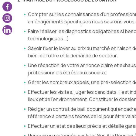
Compter sur les connaissances d’un professionne
aménagements spécifiques nous saurons vous 
Faire réaliser les diagnostics obligatoires si beso
technologiques...)
Savoir fixer le loyer au prix du marché en raiso
bien, de l’offre et la demande de secteur.
Une rédaction de votre annonce claire et exhaust
professionnels et réseaux sociaux
Gérer les nombreux appels, une pré-sélection des
Effectuer les visites, juger les candidats, il est
lieux et de l’environnement. Constituer le dossi
Rédiger un contrat de bail, document qui encadre l
référence à certains textes de loi pour être valabl
Effectuer un état des lieux précis et détaillé gara
Honoraires plafonnés par la loi Alur, A la Réunion 