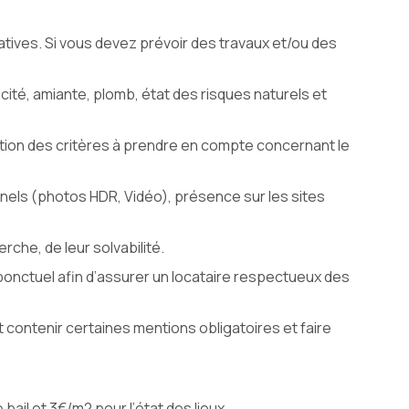
tives. Si vous devez prévoir des travaux et/ou des
ricité, amiante, plomb, état des risques naturels et
uation des critères à prendre en compte concernant le
nnels (photos HDR, Vidéo), présence sur les sites
che, de leur solvabilité.
i, ponctuel afin d’assurer un locataire respectueux des
it contenir certaines mentions obligatoires et faire
 bail et 3€/m2 pour l’état des lieux.