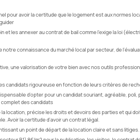
l pour avoir la certitude que le logement est aux normes loca
guider
in et les annexer au contrat de bail comme l’exige la loi (élect
n de notre connaissance du marché local par secteur, de l’éval
ive, une valorisation de votre bien avec nos outils professio
 candidats rigoureuse en fonction de leurs critères de recher
 indispensable d’opter pour un candidat souriant, agréable, pol
er complet des candidats
a location, précise les droits et devoirs des parties et qui do
e. Avoir la certitude d’avoir un contrat légal.
ntissant un point de départ de la location claire et sans litiges.
(secteur B1) 8€/m2 pour la publication, les visites, le contrat de